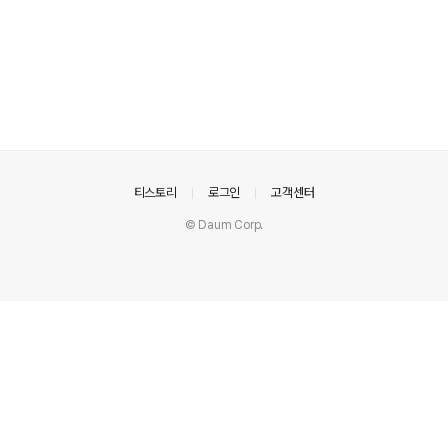
의안내
티스토리
로그인
고객센터
© Daum Corp.