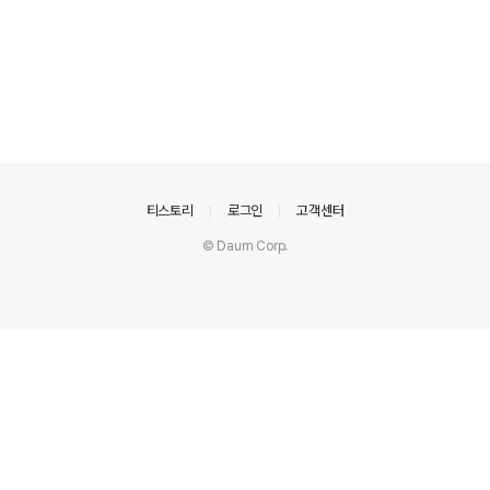
의안내
티스토리
로그인
고객센터
© Daum Corp.